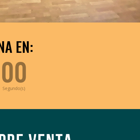
NA EN:
00
Segundo(s)