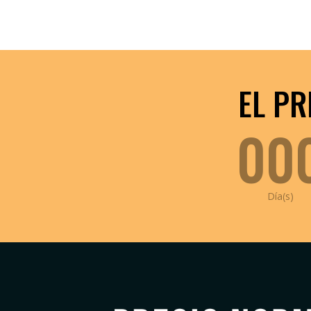
EL PR
00
Día(s)