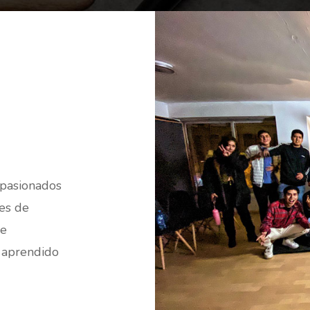
apasionados
tes de
ke
 aprendido