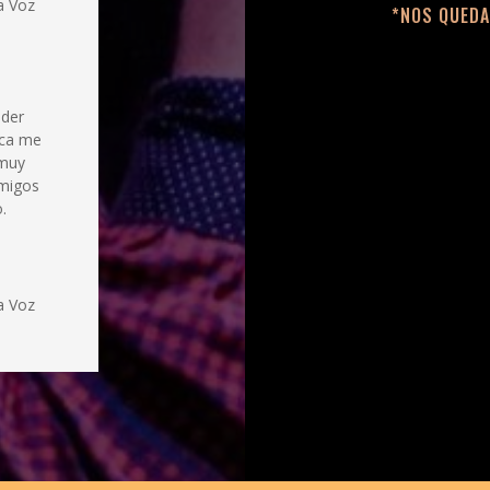
a Voz
*NOS QUEDA
nder
nca me
 muy
amigos
.
a Voz