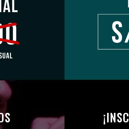
OS
¡INS