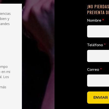
¡NO PIERDA
PREVENTA D
iencias
 bien y
Nombre
*
randes
Teléfono
*
iempo
Correo
*
o en mi
l. Los
emás
ENVIAR