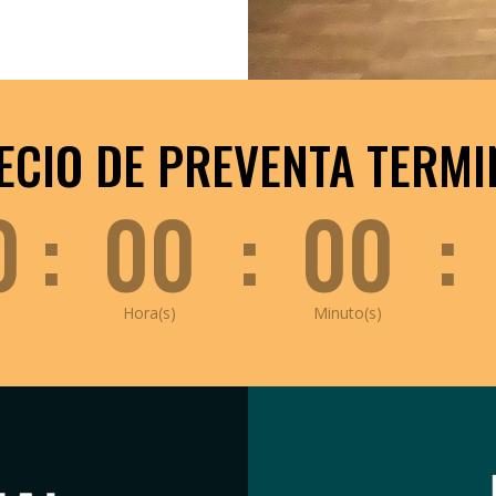
ECIO DE PREVENTA TERMI
0
:
00
:
00
:
Hora(s)
Minuto(s)